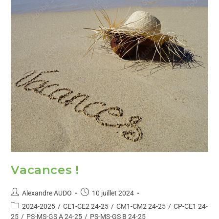
Vacances !
Alexandre AUDO
10 juillet 2024
2024-2025
/
CE1-CE2 24-25
/
CM1-CM2 24-25
/
CP-CE1 24-
25
/
PS-MS-GS A 24-25
/
PS-MS-GS B 24-25