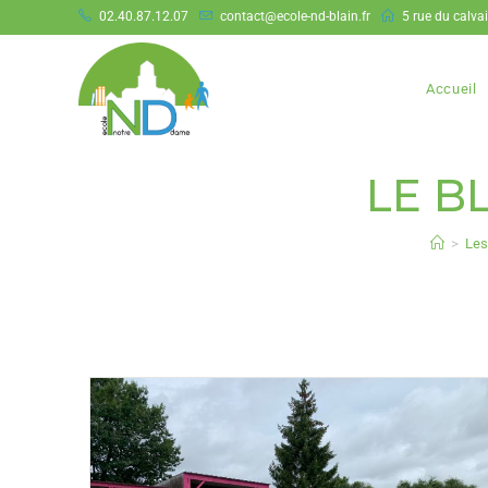
02.40.87.12.07
contact@ecole-nd-blain.fr
5 rue du calva
Accueil
LE BL
>
Les