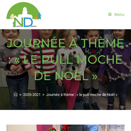
Menu
JOURNÉE À THÈME
: « LE PULL MOCHE
DE NOËL »
>
2020-2021
>
Journée à thème : « le pull moche de Noël »