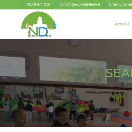
02.40.87.12.07
contact@ecole-nd-blain.fr
5 rue du calva
Accueil
SÉA