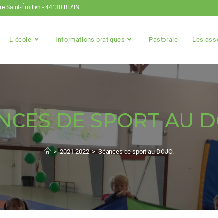
ire Saint-Émilien - 44130 BLAIN
L’école
Informations pratiques
Pastorale
Les ass
NCES DE SPORT AU D
>
2021-2022
>
Séances de sport au DOJO.