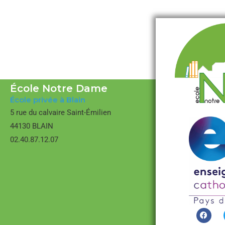
École Notre Dame
École privée à Blain
5 rue du calvaire Saint-Émilien
44130 BLAIN
02.40.87.12.07