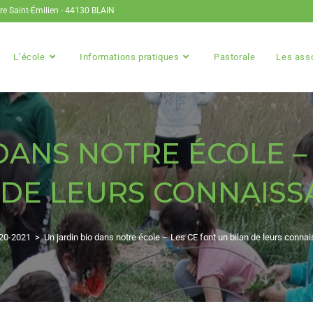
ire Saint-Émilien - 44130 BLAIN
L’école
Informations pratiques
Pastorale
Les ass
DANS NOTRE ÉCOLE –
 DE LEURS CONNAISS
20-2021
>
Un jardin bio dans notre école – Les CE font un bilan de leurs conna