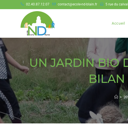
02.40.87.12.07
contact@ecole-nd-blain.fr
5 rue du calva
Accueil
UN JARDIN BIO 
BILAN
>
20