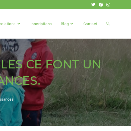
ociations
Inscriptions
Blog
Contact
 LES CE FONT UN
ANCES.
issances.