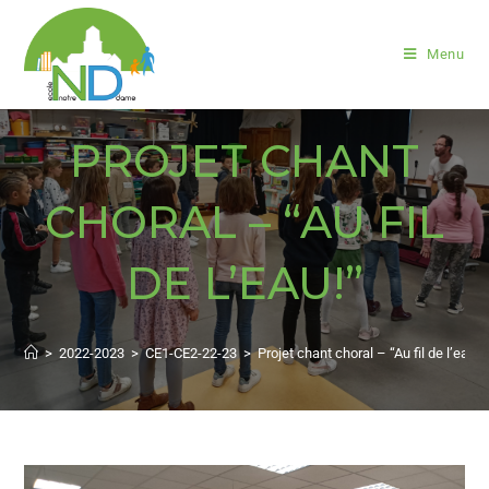
Menu
PROJET CHANT
CHORAL – “AU FIL
DE L’EAU!”
>
2022-2023
>
CE1-CE2-22-23
>
Projet chant choral – “Au fil de l’eau!”